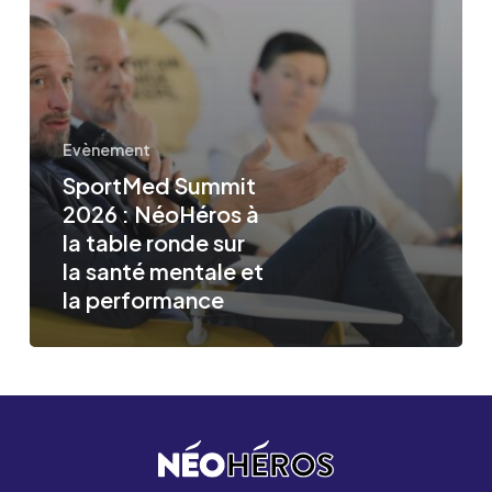
NéoHéros
à
la
table
ronde
Evènement
sur
SportMed Summit
2026 : NéoHéros à
la
la table ronde sur
santé
la santé mentale et
mentale
la performance
et
la
performance