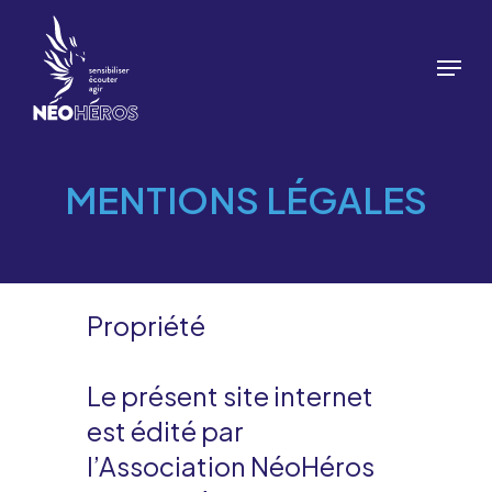
Skip
to
Menu
main
content
MENTIONS LÉGALES
Propriété
Le présent site internet
est édité par
l’Association NéoHéros