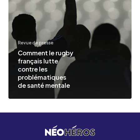
lutte
contre
les
problématiques
de
Revue de presse
santé
Comment le rugby
français lutte
mentale
contre les
problématiques
de santé mentale