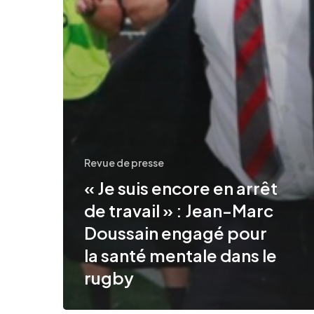
mentale
dans
le
rugby
Revue de presse
« Je suis encore en arrêt
de travail » : Jean-Marc
Doussain engagé pour
la santé mentale dans le
rugby