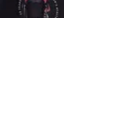
e de presse
ler, s’ouvrir et
faire
compagner