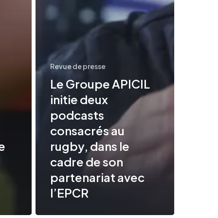
avec
l’EPCR
Revue de presse
Le Groupe APICIL
initie deux
podcasts
consacrés au
e
rugby, dans le
cadre de son
partenariat avec
l’EPCR