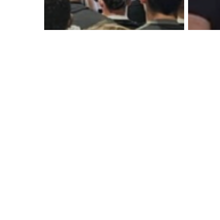
Revue de presse
Revu
De leur ouvrir une
Par
porte, c’est une
se 
victoire
ac