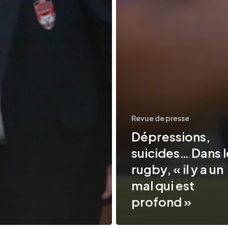
Revue de presse
Dépressions,
suicides… Dans l
rugby, « il y a un
mal qui est
profond »